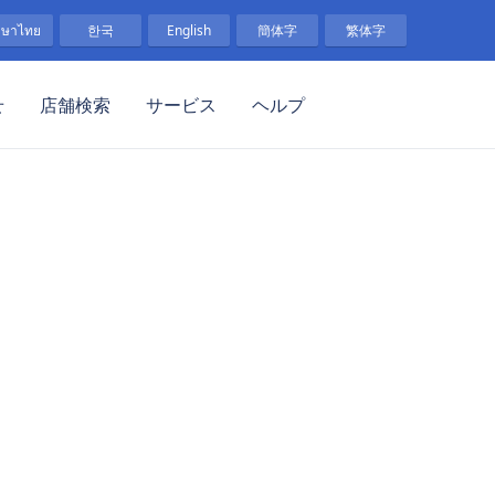
าษาไทย
한국
English
簡体字
繁体字
せ
店舗検索
サービス
ヘルプ